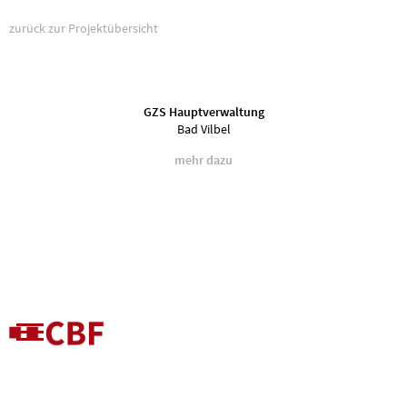
zurück zur Projektübersicht
GZS Hauptverwaltung
Bad Vilbel
mehr dazu
Status
Auftraggeber
1997 - 1998
Dyckerhoff & Widmann AG, Frankfurt
Bauart
Architektur
Neubau
Seifert Planung, Darmstadt
Nutzung
Konstruktion
Büro
Stahl- und Leichtmetall PR Fassade

Blechfassade

BGF
Stahl-Glas-Atrium

-
Einbruchemmende Konstruktionen

Sonnenschutzanlagen
Fassadenfläche
32 000 m²
Bildmaterial
DEMIRE Deutsche Mittelstand Real Estate 