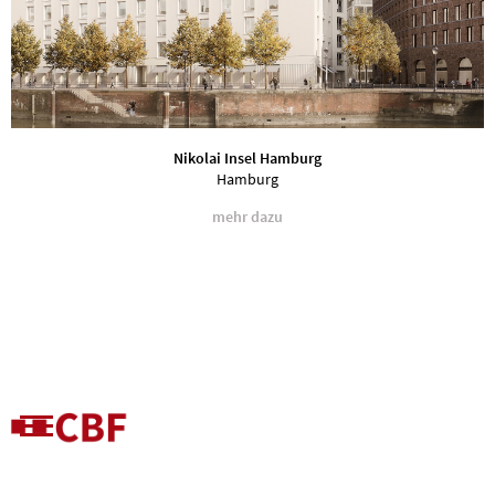
Nikolai Insel Hamburg
Hamburg
mehr dazu
> mehr Informationen zum Projekt
Status
Auftraggeber
2019 - 
Procom Invest GmbH & Co.KG, Hamburg
Bauart
Architektur
Neubau
Bruno Fioretti Marquez Architekten, Berlin
Nutzung
Konstruktion
Büro- und Wohnen
Holz- und Leichtmetallfenster

Elementierte Klinkerfertigteile
BGF
40 000 m²
Fassadenfläche